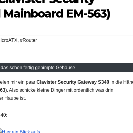
 Mainboard EM-563)
icroATX
,
#Router
f das schon fertig gepimpte Gehäuse
elen mir ein paar
Clavister Security Gateway S340
in die Hän
63
). Also schicke kleine Dinger mit ordentlich was drin.
r Haube ist.
340: