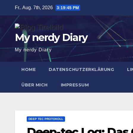
Zum
Fr.. Aug. 7th, 2026
3:19:46 PM
Inhalt
springen
My nerdy Diary
My nerdy Diary
HOME
DATENSCHUTZERKLÄRUNG
LI
ÜBER MICH
IMPRESSUM
DEEP TEC PROTOKOLL
Deep-tec Log: Das C