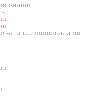
0000-0x0fefffff]
 4k
ABLE
fff]
SDP was not found (20131115/tbxfroot-211)
ABLE
f]