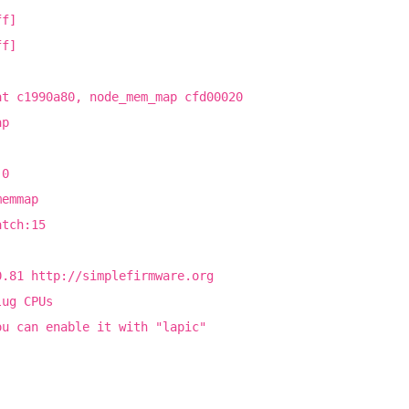
ff]
ff]
at c1990a80, node_mem_map cfd00020
ap
:0
memmap
atch:15
0.81 http://simplefirmware.org
lug CPUs
ou can enable it with "lapic"