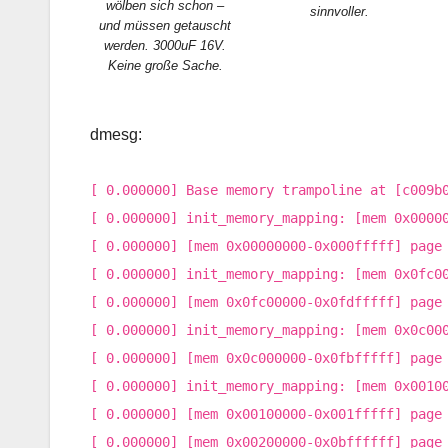
wölben sich schon –
sinnvoller.
und müssen getauscht
werden. 3000uF 16V.
Keine große Sache.
dmesg:
[ 0.000000] Base memory trampoline at [c009b
[ 0.000000] init_memory_mapping: [mem 0x0000
[ 0.000000] [mem 0x00000000-0x000fffff] page
[ 0.000000] init_memory_mapping: [mem 0x0fc0
[ 0.000000] [mem 0x0fc00000-0x0fdfffff] page
[ 0.000000] init_memory_mapping: [mem 0x0c00
[ 0.000000] [mem 0x0c000000-0x0fbfffff] page
[ 0.000000] init_memory_mapping: [mem 0x0010
[ 0.000000] [mem 0x00100000-0x001fffff] page
[ 0.000000] [mem 0x00200000-0x0bffffff] page