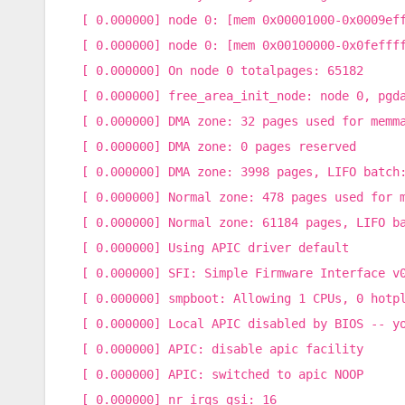
[ 0.000000] node 0: [mem 0x00001000-0x0009ef
[ 0.000000] node 0: [mem 0x00100000-0x0fefff
[ 0.000000] On node 0 totalpages: 65182
[ 0.000000] free_area_init_node: node 0, pgd
[ 0.000000] DMA zone: 32 pages used for memm
[ 0.000000] DMA zone: 0 pages reserved
[ 0.000000] DMA zone: 3998 pages, LIFO batch
[ 0.000000] Normal zone: 478 pages used for 
[ 0.000000] Normal zone: 61184 pages, LIFO b
[ 0.000000] Using APIC driver default
[ 0.000000] SFI: Simple Firmware Interface v
[ 0.000000] smpboot: Allowing 1 CPUs, 0 hotp
[ 0.000000] Local APIC disabled by BIOS -- y
[ 0.000000] APIC: disable apic facility
[ 0.000000] APIC: switched to apic NOOP
[ 0.000000] nr_irqs_gsi: 16