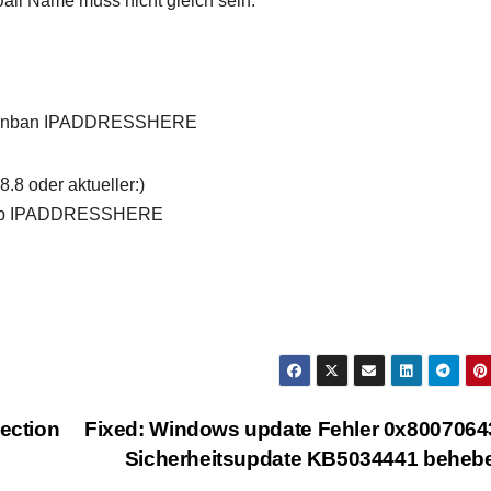
Jail Name muss nicht gleich sein.
onunban IPADDRESSHERE
.8 oder aktueller:)
anip IPADDRESSHERE
ection
Fixed: Windows update Fehler 0x8007064
Sicherheitsupdate KB5034441 behe