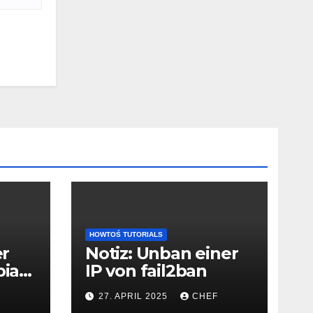
HOWTOŚ TUTORIALS
er
Notiz: Unban einer
bian
IP von fail2ban
27. APRIL 2025
CHEF