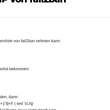
annliste von fail2ban nehmen kann:
Banlist bekommen:
nden, dann:
[ \t]+//‘ | sed ’s/,//g‘