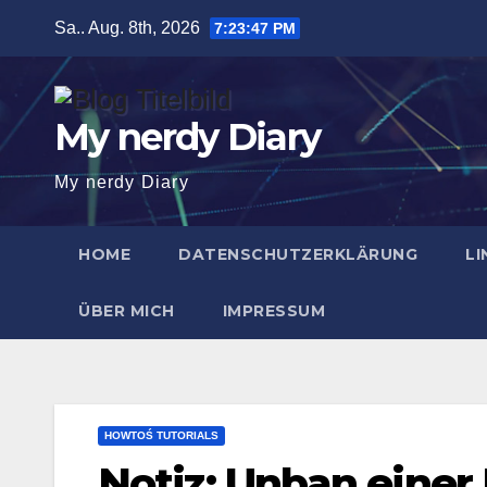
Zum
Sa.. Aug. 8th, 2026
7:23:47 PM
Inhalt
springen
My nerdy Diary
My nerdy Diary
HOME
DATENSCHUTZERKLÄRUNG
LI
ÜBER MICH
IMPRESSUM
HOWTOŚ TUTORIALS
Notiz: Unban einer 