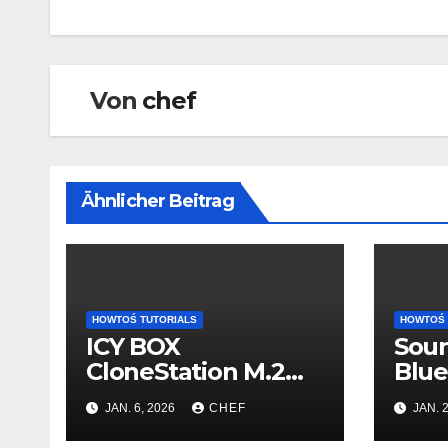
Von
chef
Ähnlicher Beitrag
HOWTOŚ TUTORIALS
HOWTOŚ 
ICY BOX
Sou
CloneStation M.2
Blu
NVMe & SATA
de c
JAN. 6, 2026
CHEF
JAN. 2
Smart Werte
auslesen – so gehts!