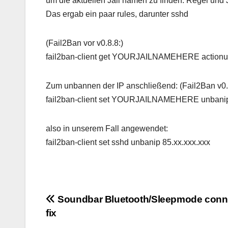
um die aktuellen Jail namen zu finden. Regel und 
Das ergab ein paar rules, darunter sshd
(Fail2Ban vor v0.8.8:)
fail2ban-client get YOURJAILNAMEHERE acti
Zum unbannen der IP anschließend: (Fail2Ban v0.8
fail2ban-client set YOURJAILNAMEHERE unb
also in unserem Fall angewendet:
fail2ban-client set sshd unbanip 85.xx.xxx.xxx
Beitragsnavigation
Soundbar Bluetooth/Sleepmode conn
fix