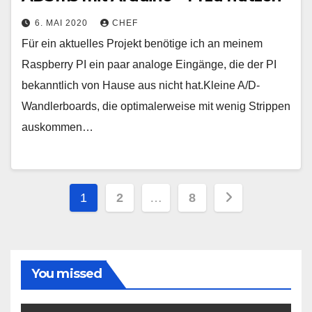
6. MAI 2020
CHEF
Für ein aktuelles Projekt benötige ich an meinem
Raspberry PI ein paar analoge Eingänge, die der PI
bekanntlich von Hause aus nicht hat.Kleine A/D-
Wandlerboards, die optimalerweise mit wenig Strippen
auskommen…
Seitennummerierung
1
2
…
8
der
Beiträge
You missed