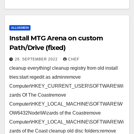
ALLGEMEIN
Install MTG Arena on custom
Path/Drive (fixed)
26. SEPTEMBER 2022
CHEF
cleanup everything! cleanup registry from old install
tries:start regedit as adminremove
Computer\HKEY_CURRENT_USER\SOFTWARE\Wi
zards Of The Coastremove
Computer\HKEY_LOCAL_MACHINE\SOFTWARE\W
OW6432Node\Wizards of the Coastremove
Computer\HKEY_LOCAL_MACHINE\SOFTWARE\Wi
zards of the Coast cleanup old disc folders:remove