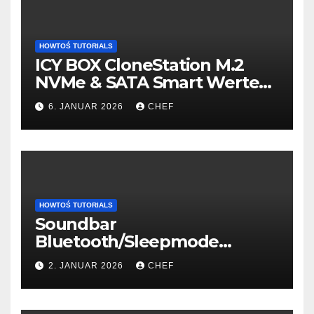
HOWTOŚ TUTORIALS
ICY BOX CloneStation M.2
NVMe & SATA Smart Werte
auslesen – so gehts!
6. JANUAR 2026
CHEF
HOWTOŚ TUTORIALS
Soundbar
Bluetooth/Sleepmode
connection fix
2. JANUAR 2026
CHEF