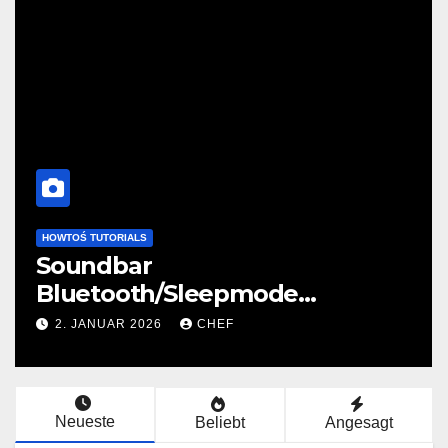
HOWTOŚ TUTORIALS
Soundbar
Bluetooth/Sleepmode
connection fix
2. JANUAR 2026
CHEF
Neueste
Beliebt
Angesagt