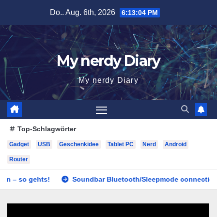
Zum
Do.. Aug. 6th, 2026
6:13:05 PM
Inhalt
springen
My nerdy Diary
My nerdy Diary
Top-Schlagwörter
Gadget
USB
Geschenkidee
Tablet PC
Nerd
Android
Router
o gehts!
Soundbar Bluetooth/Sleepmode connection fix