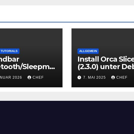
TUTORIALS
ALLGEMEIN
ndbar
Install Orca Slic
etooth/Sleepmo
(2.3.0) unter De
onnection fix
(13 Trixie)
ANUAR 2026
CHEF
7. MAI 2025
CHEF