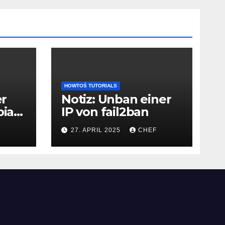
HOWTOŚ TUTORIALS
er
Notiz: Unban einer
bian
IP von fail2ban
27. APRIL 2025
CHEF