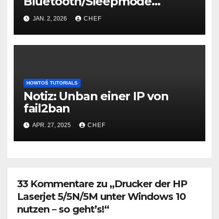
Bluetooth/Sleepmode
connection fix
JAN. 2, 2026
CHEF
HOWTOŚ TUTORIALS
Notiz: Unban einer IP von
fail2ban
APR. 27, 2025
CHEF
33 Kommentare zu „Drucker der HP
Laserjet 5/5N/5M unter Windows 10
nutzen – so geht’s!“