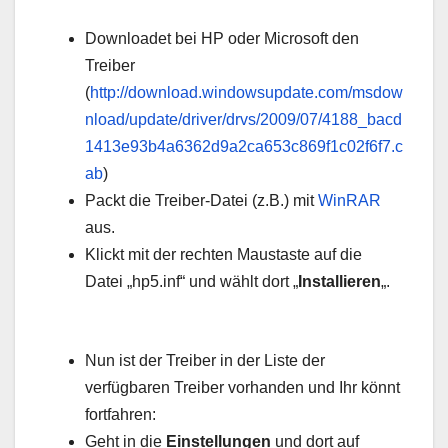
Downloadet bei HP oder Microsoft den
Treiber
(
http://download.windowsupdate.com/msdow
nload/update/driver/drvs/2009/07/4188_bacd
1413e93b4a6362d9a2ca653c869f1c02f6f7.c
ab
)
Packt die Treiber-Datei (z.B.) mit
WinRAR
aus.
Klickt mit der rechten Maustaste auf die
Datei „hp5.inf“ und wählt dort „
Installieren
„.
Nun ist der Treiber in der Liste der
verfügbaren Treiber vorhanden und Ihr könnt
fortfahren:
Geht in die
Einstellungen
und dort auf