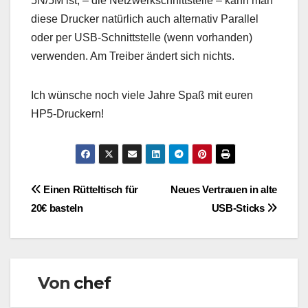
5N/5M ist, – die Netzwerkschnittstelle – kann man
diese Drucker natürlich auch alternativ Parallel
oder per USB-Schnittstelle (wenn vorhanden)
verwenden. Am Treiber ändert sich nichts.
Ich wünsche noch viele Jahre Spaß mit euren
HP5-Druckern!
Beitragsnavigation
Einen Rütteltisch für
Neues Vertrauen in alte
20€ basteln
USB-Sticks
Von
chef