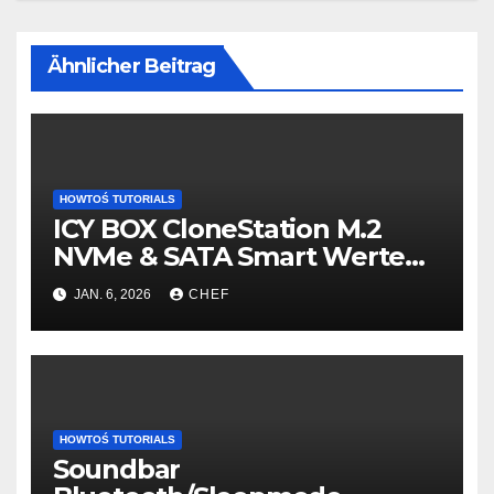
Ähnlicher Beitrag
HOWTOŚ TUTORIALS
ICY BOX CloneStation M.2
NVMe & SATA Smart Werte
auslesen – so gehts!
JAN. 6, 2026
CHEF
HOWTOŚ TUTORIALS
Soundbar