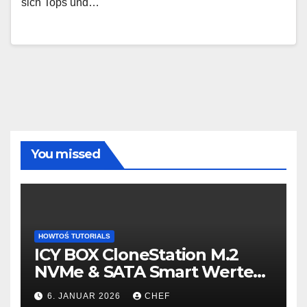
sich Tops und…
You missed
HOWTOŚ TUTORIALS
ICY BOX CloneStation M.2
NVMe & SATA Smart Werte
auslesen – so gehts!
6. JANUAR 2026
CHEF