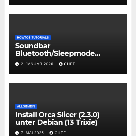
HOWTOŚ TUTORIALS
Soundbar
Bluetooth/Sleepmode
connection fix
2. JANUAR 2026
CHEF
ALLGEMEIN
Install Orca Slicer (2.3.0)
unter Debian (13 Trixie)
7. MAI 2025
CHEF