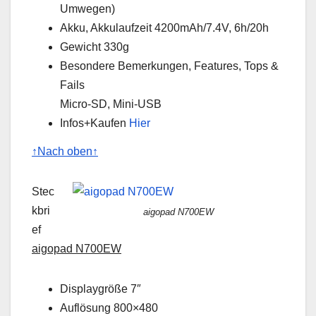
Umwegen)
Akku, Akkulaufzeit 4200mAh/7.4V, 6h/20h
Gewicht 330g
Besondere Bemerkungen, Features, Tops &
Fails
Micro-SD, Mini-USB
Infos+Kaufen
Hier
↑Nach oben↑
Stec
kbri
aigopad N700EW
ef
aigopad N700EW
Displaygröße 7″
Auflösung 800×480