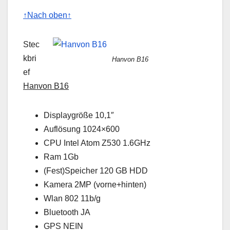
↑Nach oben↑
Stec
kbri
Hanvon B16
ef
Hanvon B16
Displaygröße 10,1″
Auflösung 1024×600
CPU Intel Atom Z530 1.6GHz
Ram 1Gb
(Fest)Speicher 120 GB HDD
Kamera 2MP (vorne+hinten)
Wlan 802 11b/g
Bluetooth JA
GPS NEIN