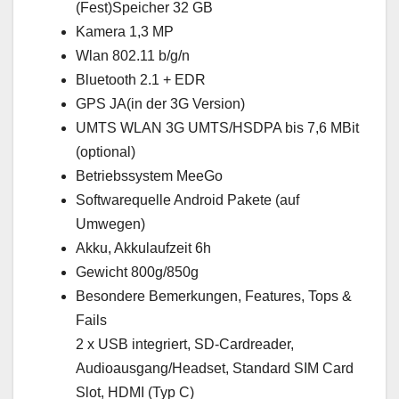
(Fest)Speicher 32 GB
Kamera 1,3 MP
Wlan 802.11 b/g/n
Bluetooth 2.1 + EDR
GPS JA(in der 3G Version)
UMTS WLAN 3G UMTS/HSDPA bis 7,6 MBit
(optional)
Betriebssystem MeeGo
Softwarequelle Android Pakete (auf
Umwegen)
Akku, Akkulaufzeit 6h
Gewicht 800g/850g
Besondere Bemerkungen, Features, Tops &
Fails
2 x USB integriert, SD-Cardreader,
Audioausgang/Headset, Standard SIM Card
Slot, HDMI (Typ C)