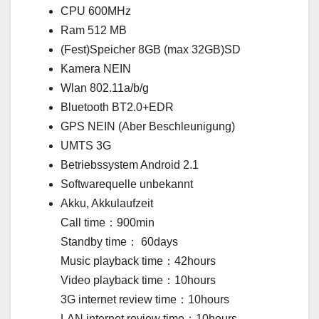
CPU 600MHz
Ram 512 MB
(Fest)Speicher 8GB (max 32GB)SD
Kamera NEIN
Wlan 802.11a/b/g
Bluetooth BT2.0+EDR
GPS NEIN (Aber Beschleunigung)
UMTS 3G
Betriebssystem Android 2.1
Softwarequelle unbekannt
Akku, Akkulaufzeit
Call time：900min
Standby time： 60days
Music playback time：42hours
Video playback time：10hours
3G internet review time：10hours
LAN internet review time：10hours