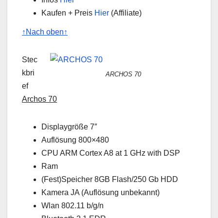
Kaufen + Preis
Hier
(Affiliate)
↑Nach oben↑
Stec
kbri
ARCHOS 70
ef
Archos 70
Displaygröße 7″
Auflösung 800×480
CPU ARM Cortex A8 at 1 GHz with DSP
Ram
(Fest)Speicher 8GB Flash/250 Gb HDD
Kamera JA (Auflösung unbekannt)
Wlan 802.11 b/g/n