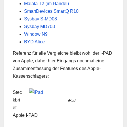
Malata T2 (im Handel)
SmartDevices SmartQ R10
Sysbay S-MD08
Sysbay MD703
Window N9
BYD Alice
Referenz für alle Vergleiche bleibt wohl der I-PAD
von Apple, daher hier Eingangs nochmal eine
Zusammenfassung der Features des Apple-
Kassenschlagers:
Stec
kbri
iPad
ef
Apple I-PAD