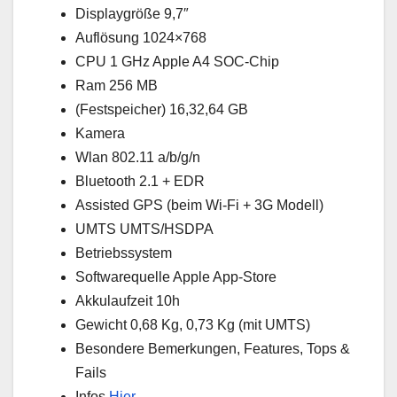
Displaygröße 9,7″
Auflösung 1024×768
CPU 1 GHz Apple A4 SOC-Chip
Ram 256 MB
(Festspeicher) 16,32,64 GB
Kamera
Wlan 802.11 a/b/g/n
Bluetooth 2.1 + EDR
Assisted GPS (beim Wi-Fi + 3G Modell)
UMTS UMTS/HSDPA
Betriebssystem
Softwarequelle Apple App-Store
Akkulaufzeit 10h
Gewicht 0,68 Kg, 0,73 Kg (mit UMTS)
Besondere Bemerkungen, Features, Tops &
Fails
Infos
Hier