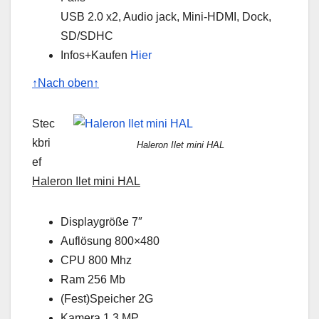
USB 2.0 x2, Audio jack, Mini-HDMI, Dock,
SD/SDHC
Infos+Kaufen
Hier
↑Nach oben↑
Stec
kbri
Haleron Ilet mini HAL
ef
Haleron Ilet mini HAL
Displaygröße 7″
Auflösung 800×480
CPU 800 Mhz
Ram 256 Mb
(Fest)Speicher 2G
Kamera 1.3 MP