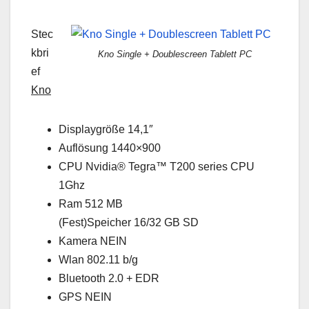
Stec
kbri
Kno Single + Doublescreen Tablett PC
ef
Kno
Displaygröße 14,1″
Auflösung 1440×900
CPU Nvidia® Tegra™ T200 series CPU
1Ghz
Ram 512 MB
(Fest)Speicher 16/32 GB SD
Kamera NEIN
Wlan 802.11 b/g
Bluetooth 2.0 + EDR
GPS NEIN