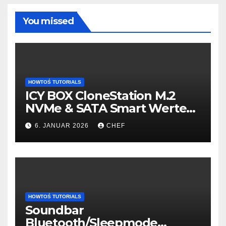
You missed
HOWTOŚ TUTORIALS
ICY BOX CloneStation M.2
NVMe & SATA Smart Werte
auslesen – so gehts!
6. JANUAR 2026
CHEF
HOWTOŚ TUTORIALS
Soundbar
Bluetooth/Sleepmode