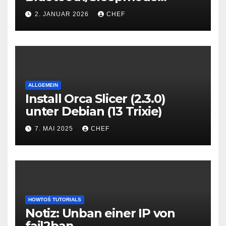
connection fix
2. JANUAR 2026
CHEF
ALLGEMEIN
Install Orca Slicer (2.3.0)
unter Debian (13 Trixie)
7. MAI 2025
CHEF
HOWTOŚ TUTORIALS
Notiz: Unban einer IP von
fail2ban