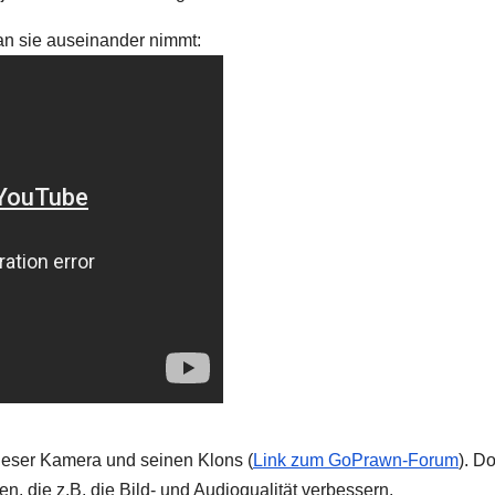
man sie auseinander nimmt:
eser Kamera und seinen Klons (
Link zum GoPrawn-Forum
). Do
n, die z.B. die Bild- und Audioqualität verbessern.