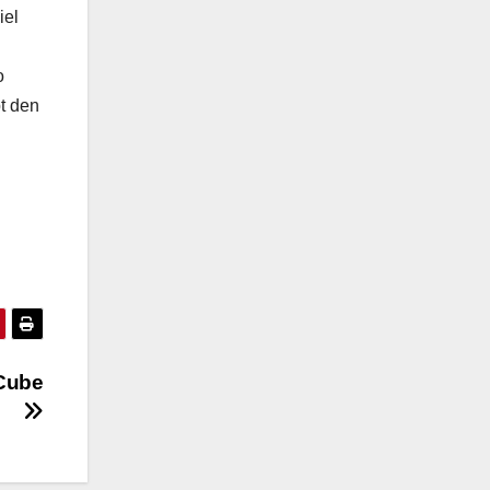
iel
o
pt den
-Cube