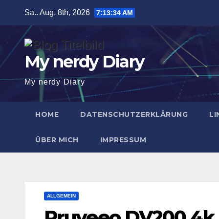
Zum
Sa.. Aug. 8th, 2026
7:13:35 AM
Inhalt
springen
My nerdy Diary
My nerdy Diary
HOME
DATENSCHUTZERKLÄRUNG
LI
ÜBER MICH
IMPRESSUM
ALLGEMEIN
Pruveeo DV200 4k