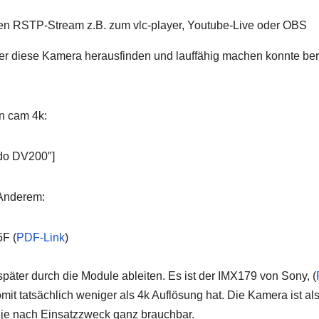
en RSTP-Stream z.B. zum vlc-player, Youtube-Live oder OBS
ber diese Kamera herausfinden und lauffähig machen konnte ber
n cam 4k:
edo DV200″]
 Anderem:
F (
PDF-Link
)
päter durch die Module ableiten. Es ist der IMX179 von Sony, (
mit tatsächlich weniger als 4k Auflösung hat. Die Kamera ist al
 je nach Einsatzzweck ganz brauchbar.