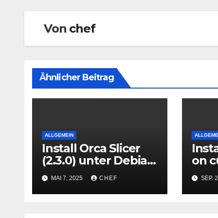
Von
chef
Ähnlicher Beitrag
ALLGEMEIN
ALLGEME
Install Orca Slicer
Inst
(2.3.0) unter Debian
on 
(13 Trixie)
Path
MAI 7, 2025
CHEF
SEP. 2