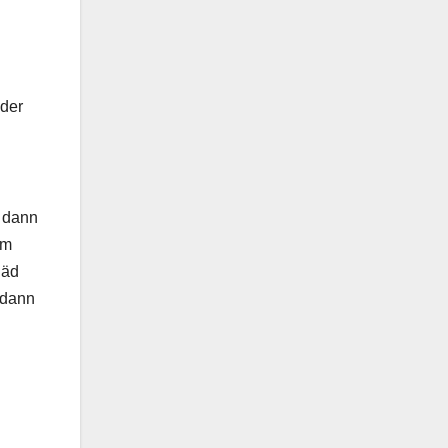
ider
n dann
am
läd
 dann