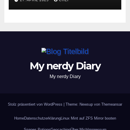
27. APRIL 2025
CHEF
My nerdy Diary
My nerdy Diary
Stolz präsentiert von WordPress
|
Theme: Newsup von
Themeansar
Home
Datenschutzerklärung
Linux Mint auf ZFS Mirror booten
Snapes Potions
Geocaching
Über Mich
Impressum