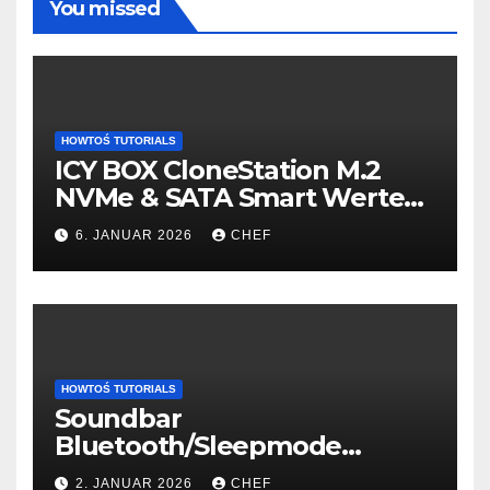
You missed
HOWTOŚ TUTORIALS
ICY BOX CloneStation M.2
NVMe & SATA Smart Werte
auslesen – so gehts!
6. JANUAR 2026
CHEF
HOWTOŚ TUTORIALS
Soundbar
Bluetooth/Sleepmode
connection fix
2. JANUAR 2026
CHEF