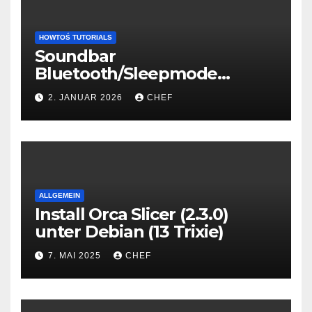
HOWTOŚ TUTORIALS
Soundbar
Bluetooth/Sleepmode
connection fix
2. JANUAR 2026
CHEF
ALLGEMEIN
Install Orca Slicer (2.3.0)
unter Debian (13 Trixie)
7. MAI 2025
CHEF