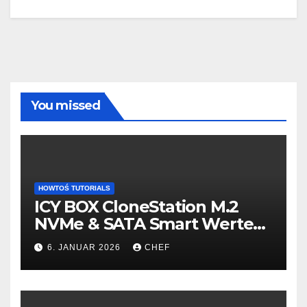
You missed
HOWTOŚ TUTORIALS
ICY BOX CloneStation M.2
NVMe & SATA Smart Werte
auslesen – so gehts!
6. JANUAR 2026
CHEF