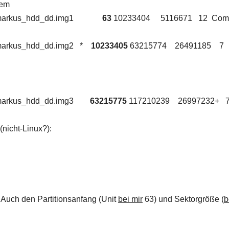
tem
kup/markus_hdd_dd.img1
63
10233404 5116671 12 Com
/markus_hdd_dd.img2 *
10233405
63215774 26491185 7
up/markus_hdd_dd.img3
63215775
117210239 26997232+ 
(nicht-Linux?):
. Auch den Partitionsanfang (Unit
bei mir
63) und Sektorgröße (
b