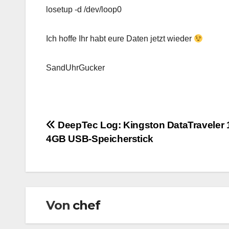
losetup -d /dev/loop0
Ich hoffe Ihr habt eure Daten jetzt wieder
SandUhrGucker
Beitragsnavigation
DeepTec Log: Kingston DataTraveler 
4GB USB-Speicherstick
Von
chef