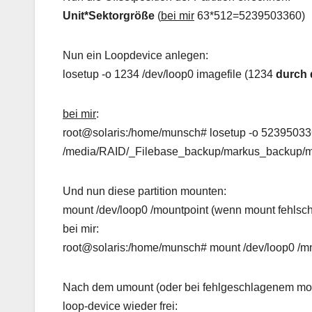
Unit*Sektorgröße
(
bei mir
63*512=5239503360)
Nun ein Loopdevice anlegen:
losetup -o 1234 /dev/loop0 imagefile (1234
durch 
bei mir
:
root@solaris:/home/munsch# losetup -o 52395033
/media/RAID/_Filebase_backup/markus_backup/
Und nun diese partition mounten:
mount /dev/loop0 /mountpoint (wenn mount fehlschl
bei mir:
root@solaris:/home/munsch# mount /dev/loop0 /mn
Nach dem umount (oder bei fehlgeschlagenem mou
loop-device wieder frei: