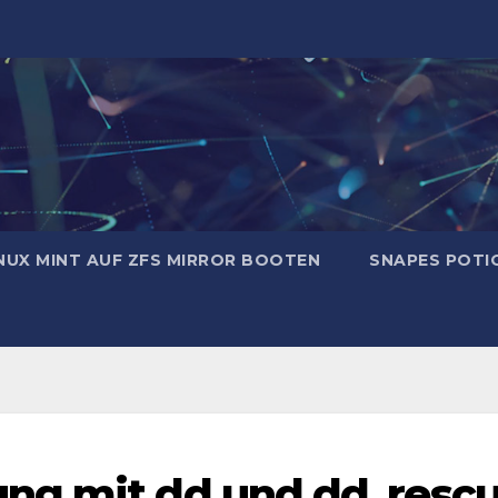
NUX MINT AUF ZFS MIRROR BOOTEN
SNAPES POTI
ng mit dd und dd_resc