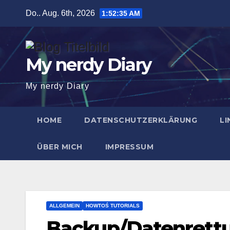
Zum
Do.. Aug. 6th, 2026
1:52:36 AM
Inhalt
springen
My nerdy Diary
My nerdy Diary
HOME
DATENSCHUTZERKLÄRUNG
LI
ÜBER MICH
IMPRESSUM
ALLGEMEIN
HOWTOŚ TUTORIALS
Backup/Datenrettu