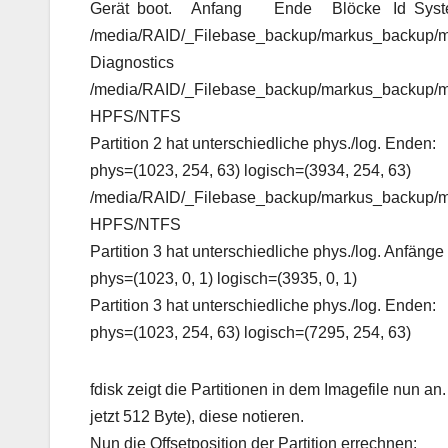
Gerät boot. Anfang Ende Blöcke Id Sys
/media/RAID/_Filebase_backup/markus_bac
Diagnostics
/media/RAID/_Filebase_backup/markus_backup
HPFS/NTFS
Partition 2 hat unterschiedliche phys./log. Enden:
phys=(1023, 254, 63) logisch=(3934, 254, 63)
/media/RAID/_Filebase_backup/markus_back
HPFS/NTFS
Partition 3 hat unterschiedliche phys./log. Anfänge 
phys=(1023, 0, 1) logisch=(3935, 0, 1)
Partition 3 hat unterschiedliche phys./log. Enden:
phys=(1023, 254, 63) logisch=(7295, 254, 63)
fdisk zeigt die Partitionen in dem Imagefile nun an
jetzt 512 Byte), diese notieren.
Nun die Offsetposition der Partition errechnen: