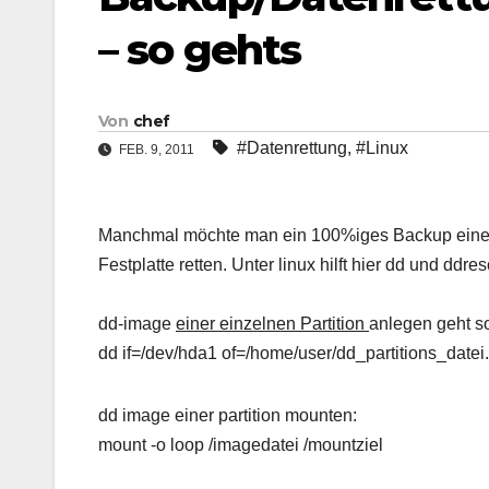
– so gehts
Von
chef
#Datenrettung
,
#Linux
FEB. 9, 2011
Manchmal möchte man ein 100%iges Backup einer 
Festplatte retten. Unter linux hilft hier dd und dd
dd-image
einer einzelnen Partition
anlegen geht s
dd if=/dev/hda1 of=/home/user/dd_partitions_datei
dd image einer partition mounten:
mount -o loop /imagedatei /mountziel