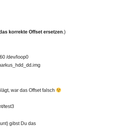
das korrekte Offset ersetzen
.)
60 /dev/loop0
markus_hdd_dd.img
ägt, war das Offset falsch
t/test3
nt) gibst Du das