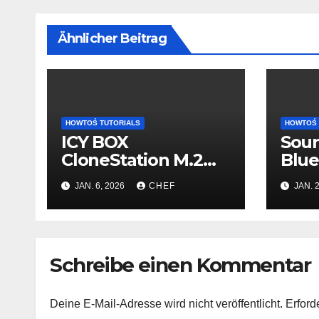
Ähnlicher Beitrag
HOWTOŚ TUTORIALS
HOWTOŚ 
ICY BOX
Sou
CloneStation M.2
Blu
NVMe & SATA
de c
JAN. 6, 2026
CHEF
JAN. 2
Smart Werte
auslesen – so gehts!
Schreibe einen Kommentar
Deine E-Mail-Adresse wird nicht veröffentlicht.
Erford