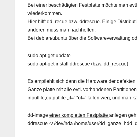
Bei einer beschädigten Festplatte möchte man evtl
wiederkommen.
Hier hilft dd_recue bzw. ddrescue. Einige Distribu
anderen muss man nachhelfen.
Bei debian/ubuntu über die Softwareverwaltung ode
sudo apt-get update
sudo apt-get install ddrescue (bzw. dd_rescue)
Es empfiehlt sich dann die Hardware der defekten 
Ganze platte mit alle evtl. vorhandenen Partitione
inputfile,outputfile „if=“,“of=“ fallen weg, und ma
dd-image
einer kompletten Festplatte
anlegen geht
ddrescue -v /dev/hda /home/user/dd_ganze_hdd_d