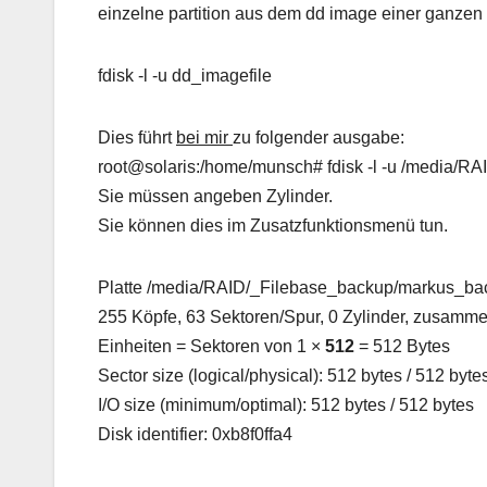
einzelne partition aus dem dd image einer ganzen
fdisk -l -u dd_imagefile
Dies führt
bei mir
zu folgender ausgabe:
root@solaris:/home/munsch# fdisk -l -u /media
Sie müssen angeben Zylinder.
Sie können dies im Zusatzfunktionsmenü tun.
Platte /media/RAID/_Filebase_backup/markus_ba
255 Köpfe, 63 Sektoren/Spur, 0 Zylinder, zusamm
Einheiten = Sektoren von 1 ×
512
= 512 Bytes
Sector size (logical/physical): 512 bytes / 512 byte
I/O size (minimum/optimal): 512 bytes / 512 bytes
Disk identifier: 0xb8f0ffa4