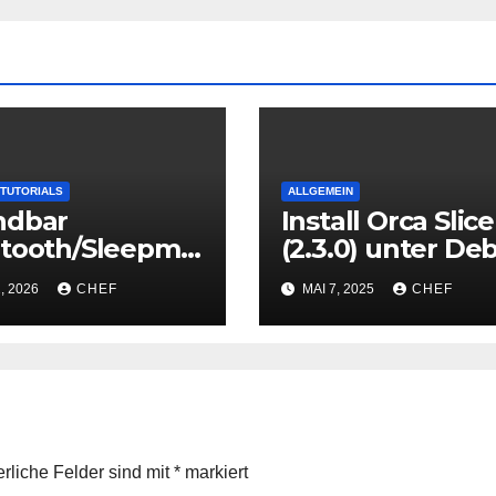
TUTORIALS
ALLGEMEIN
ndbar
Install Orca Slice
etooth/Sleepmo
(2.3.0) unter De
onnection fix
(13 Trixie)
, 2026
CHEF
MAI 7, 2025
CHEF
erliche Felder sind mit
*
markiert