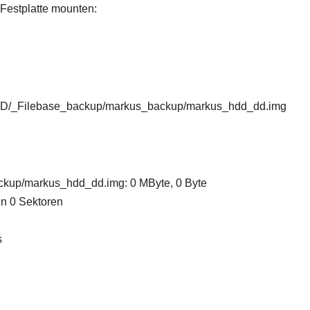
 Festplatte mounten:
/RAID/_Filebase_backup/markus_backup/markus_hdd_dd.img
ckup/markus_hdd_dd.img: 0 MByte, 0 Byte
en 0 Sektoren
s