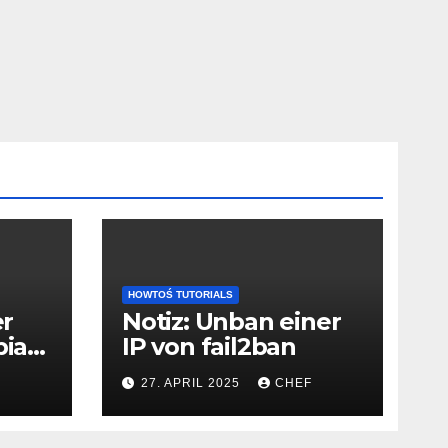
HOWTOŚ TUTORIALS
er
Notiz: Unban einer
bian
IP von fail2ban
27. APRIL 2025
CHEF