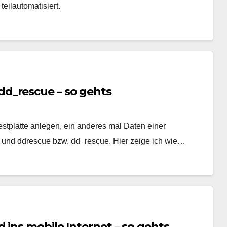
eilautomatisiert.
d_rescue – so gehts
platte anlegen, ein anderes mal Daten einer
 dd und ddrescue bzw. dd_rescue. Hier zeige ich wie…
 ins mobile Internet – so gehts