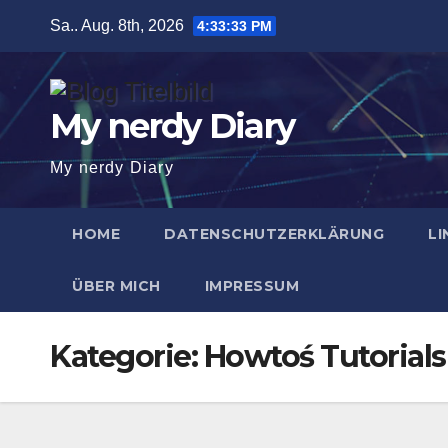
Zum
Sa.. Aug. 8th, 2026
4:33:34 PM
Inhalt
springen
My nerdy Diary
My nerdy Diary
HOME
DATENSCHUTZERKLÄRUNG
LI
ÜBER MICH
IMPRESSUM
Kategorie:
Howtoś Tutorials