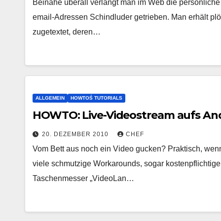
Beinahe überall verlangt man im Web die persönliche
email-Adressen Schindluder getrieben. Man erhält plö
zugetextet, deren…
ALLGEMEIN
HOWTOŚ TUTORIALS
HOWTO: Live-Videostream aufs And
20. DEZEMBER 2010
CHEF
Vom Bett aus noch ein Video gucken? Praktisch, wenn
viele schmutzige Workarounds, sogar kostenpflichtig
Taschenmesser „VideoLan…